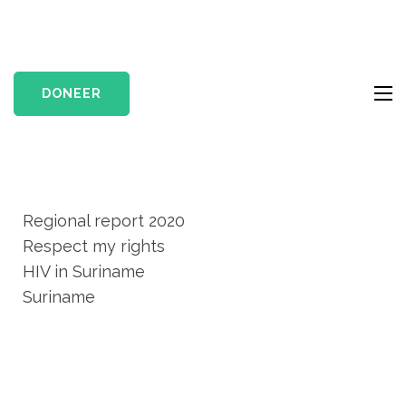
womenswa
WSW zet zich sinds
foundation
2008 in voor vrouwen
DONEER
die anders seksueel
georiënteerd zijn en
meer.
Regional report 2020
Respect my rights
HIV in Suriname
Suriname